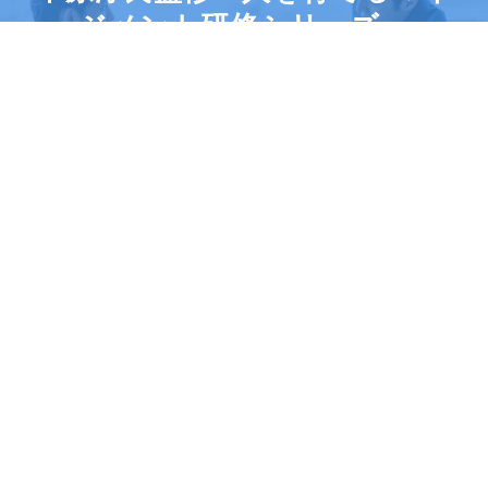
ジメント研修シリーズ」
まずは資料請求（無料）
最新の研修プログラムとともに、それらをどのように組
み合わせて実施していくのか、具体的な実践例をご紹介
しています
※本フォームにご入力いただいたお客様の情報はPHP研
究所からの商品やサービスなどのご案内に使用させてい
ただきます。個人情報の取り扱いについては
こちら
をご
覧ください。
CONTACT US