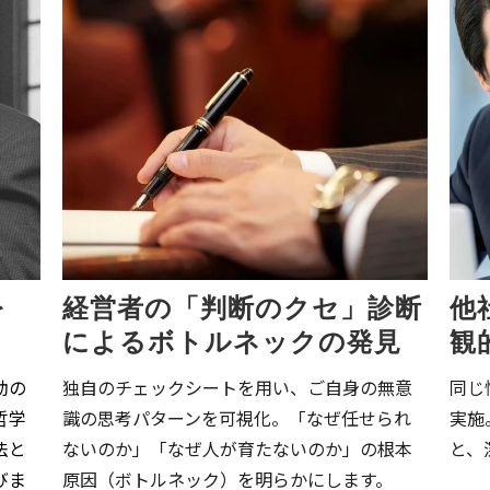
を
経営者の「判断のクセ」診断
他
によるボトルネックの発見
観
助の
独自のチェックシートを用い、ご自身の無意
同じ
哲学
識の思考パターンを可視化。「なぜ任せられ
実施
法と
ないのか」「なぜ人が育たないのか」の根本
と、
びま
原因（ボトルネック）を明らかにします。