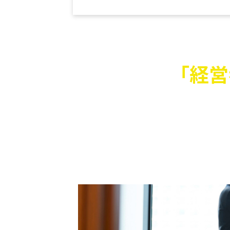
「経営
によって