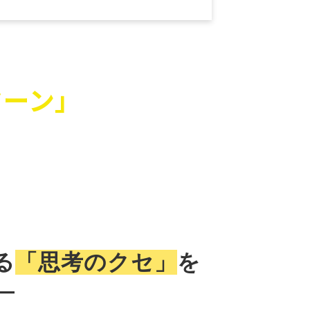
ターン」
があります
る
「思考のクセ」
を
―