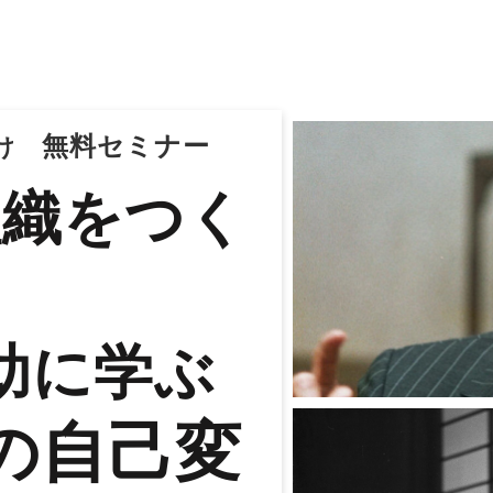
無料セミナー
け　
組織をつく
。
助に学ぶ
の自己変